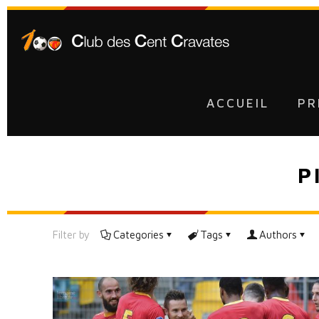
ACCUEIL
PR
P
Filter by
Categories
Tags
Authors