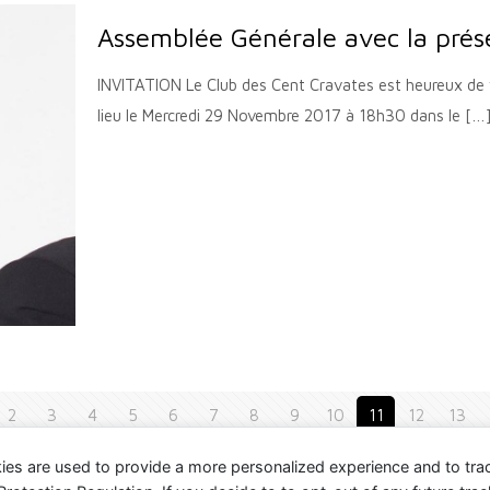
Assemblée Générale avec la pré
INVITATION Le Club des Cent Cravates est heureux de 
lieu le Mercredi 29 Novembre 2017 à 18h30 dans le
[…
2
3
4
5
6
7
8
9
10
11
12
13
ies are used to provide a more personalized experience and to tr